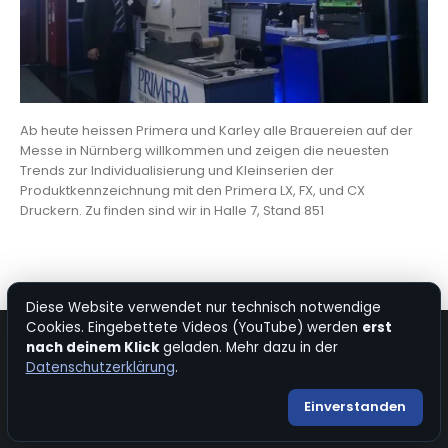
Ab heute heissen Primera und Karley alle Brauereien auf der
Messe in Nürnberg willkommen und zeigen die neuesten
Trends zur Individualisierung und Kleinserien der
Produktkennzeichnung mit den Primera LX, FX, und CX
Druckern. Zu finden sind wir in Halle 7, Stand 851
Diese Website verwendet nur technisch notwendige
Cookies. Eingebettete Videos (YouTube) werden
erst
nach deinem Klick
geladen. Mehr dazu in der
© Copyright 2026. All Rights Reserved.
Datenschutzerklärung
.
Kontakt
|
Impressum
|
Datenschutz
|
Bevorzugte Quelle bei Google
Einverstanden