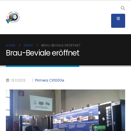
HOME
NEWS
BRAU-BEVIALE ERÖFFNET
Brau-Beviale eröffnet
13.11.2012
|
Primera CX1000e