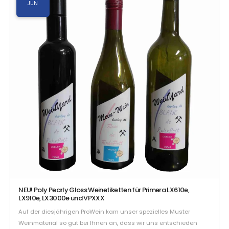
JUN
NEU! Poly Pearly Gloss Weinetiketten für Primera LX610e,
LX910e, LX3000e und VPXXX
Auf der diesjährigen ProWein kam unser spezielles Muster
Weinmaterial so gut bei Ihnen an, dass wir uns entschieden