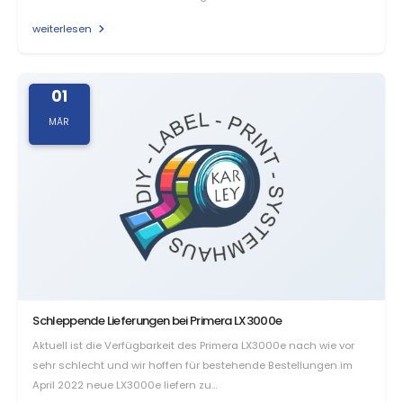
weiterlesen
01
MÄR
Schleppende Lieferungen bei Primera LX3000e
Aktuell ist die Verfügbarkeit des Primera LX3000e nach wie vor
sehr schlecht und wir hoffen für bestehende Bestellungen im
April 2022 neue LX3000e liefern zu…