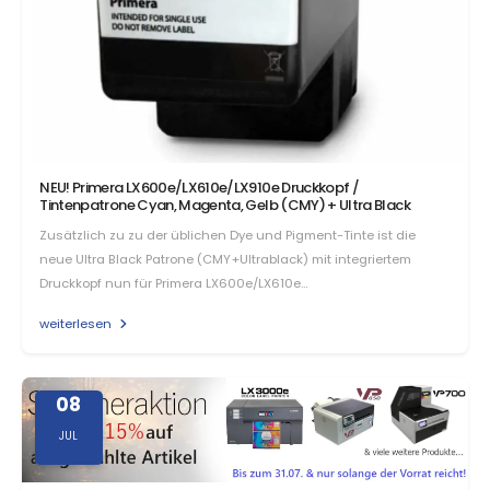
NEU! Primera LX600e/LX610e/LX910e Druckkopf /
Tintenpatrone Cyan, Magenta, Gelb (CMY) + Ultra Black
Zusätzlich zu zu der üblichen Dye und Pigment-Tinte ist die
neue Ultra Black Patrone (CMY+Ultrablack) mit integriertem
Druckkopf nun für Primera LX600e/LX610e…
weiterlesen
08
JUL