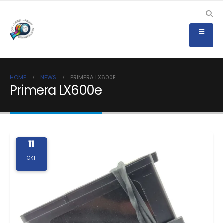
HOME
NEWS
PRIMERA LX600E
Primera LX600e
11
OKT