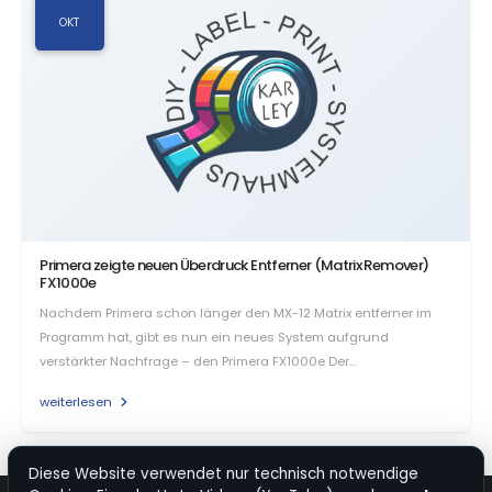
OKT
Primera zeigte neuen Überdruck Entferner (Matrix Remover)
FX1000e
Nachdem Primera schon länger den MX-12 Matrix entferner im
Programm hat, gibt es nun ein neues System aufgrund
verstärkter Nachfrage – den Primera FX1000e Der…
weiterlesen
Diese Website verwendet nur technisch notwendige