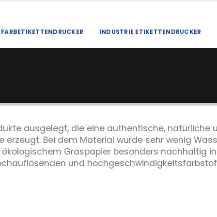
FARBETIKETTENDRUCKER
INDUSTRIE ETIKETTENDRUCKER
dukte ausgelegt, die eine authentische, natürliche 
te erzeugt. Bei dem Material wurde sehr wenig Was
aus ökologischem Graspapier besonders nachhaltig i
 hochauflösenden und hochgeschwindigkeitsfarbsto