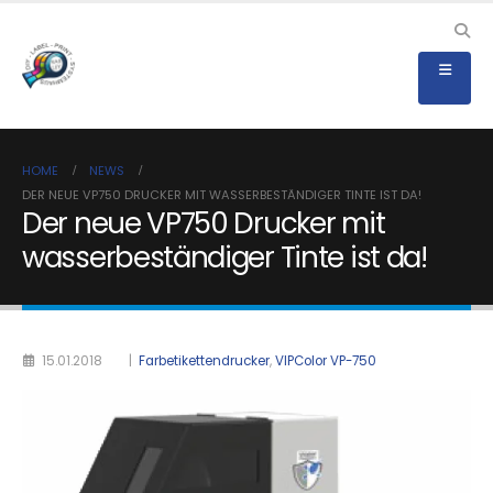
HOME
NEWS
DER NEUE VP750 DRUCKER MIT WASSERBESTÄNDIGER TINTE IST DA!
Der neue VP750 Drucker mit
wasserbeständiger Tinte ist da!
15.01.2018
|
Farbetikettendrucker
,
VIPColor VP-750