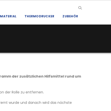
MATERIAL
THERMODRUCKER
ZUBEHÖR
ramm der zusätzlichen Hilfsmittel rund um
on der Rolle zu entfernen.
tfernt wurde und danach wird das nächste