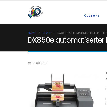
ÜBER UNS
HOME
NEWS
DX850E AUTOMATISERTER ETIKETTE
DX850e automatiserter 
16.08.2013
D