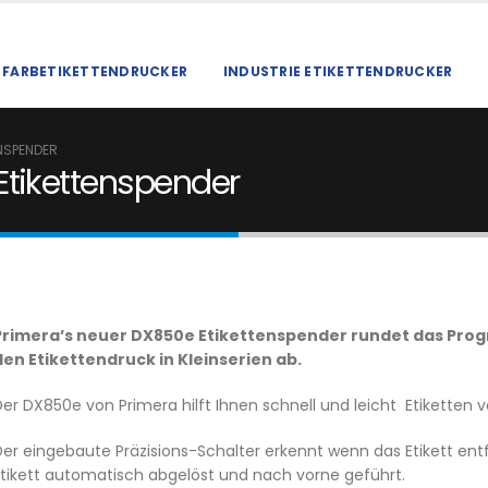
FARBETIKETTENDRUCKER
INDUSTRIE ETIKETTENDRUCKER
NSPENDER
Etikettenspender
Primera’s neuer DX850e Etikettenspender rundet das Prog
den Etikettendruck in Kleinserien ab.
er DX850e von Primera hilft Ihnen schnell und leicht Etiketten v
Der eingebaute Präzisions-Schalter erkennt wenn das Etikett en
Etikett automatisch abgelöst und nach vorne geführt.