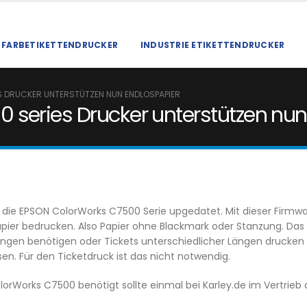
FARBETIKETTENDRUCKER
INDUSTRIE ETIKETTENDRUCKER
 DRUCKER UNTERSTÜTZEN NUN ENDLOSPAPIER
series Drucker unterstützen nun
 die EPSON ColorWorks C7500 Serie upgedatet. Mit dieser Firm
ier bedrucken. Also Papier ohne Blackmark oder Stanzung. Das ging
 Längen benötigen oder Tickets unterschiedlicher Längen drucken
sen. Für den Ticketdruck ist das nicht notwendig.
lorWorks C7500 benötigt sollte einmal bei Karley.de im Vertrie