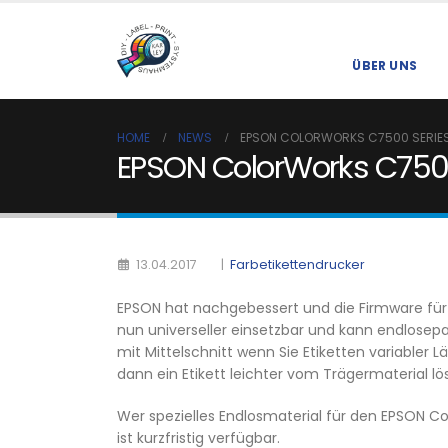
ÜBER UNS
HOME
NEWS
EPSON COLORWORKS C7500 SERIES
EPSON ColorWorks C7500 
|
Farbetikettendrucker
13.04.2017
EPSON hat nachgebessert und die Firmware für
nun universeller einsetzbar und kann endlosepap
mit Mittelschnitt wenn Sie Etiketten variabler
dann ein Etikett leichter vom Trägermaterial lö
Wer spezielles Endlosmaterial für den EPSON Co
ist kurzfristig verfügbar.