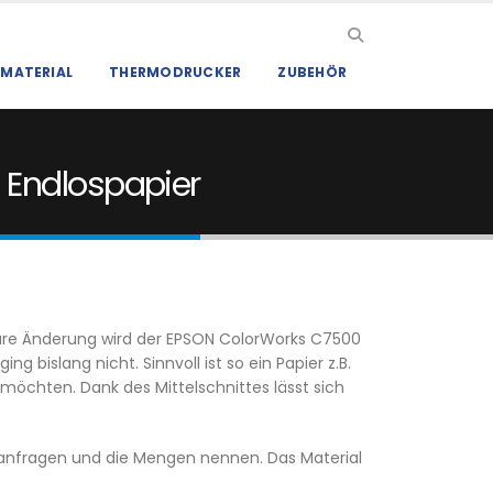
MATERIAL
THERMODRUCKER
ZUBEHÖR
 Endlospapier
ware Änderung wird der EPSON ColorWorks C7500
 bislang nicht. Sinnvoll ist so ein Papier z.B.
 möchten. Dank des Mittelschnittes lässt sich
b anfragen und die Mengen nennen. Das Material