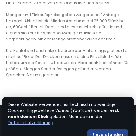
Einreißkerbe: 20 mm von der Oberkante des Beutels
Mengen und Einkaufspreise geben wir gerne auf Anfrage
bekannt. Aktuell ist die Mindes Abnahme bei 25.000 Stück bei
ca, 60Cent / Beutel. Damit sind diese nicht sehr günstig und
eignen sich nur für sehr hochwertige individuelle
Verpackungen. Mit der Menge sinkt aber auch der Preis.
Die Beutel sind auch Inkjet bedruckbar – allerdings gibt es die
nicht auf Rolle. Der Drucker muss also eine Einzelblattzufuhr
bieten, um die Beutel zu bedrucken. Aber auch hier können für
größere Mengen Sonderlösungen gefunden werden.
Sprechen Sie uns gerne an.
Diese Website verwendet nur technisch notwendige
Cookies. Eingebettete Videos (YouTube) werden
erst
nach deinem Klick
geladen. Mehr dazu in der
© Copyright 2026. All Rights Reserved.
Datenschutzerklärung
.
Kontakt
|
Impressum
|
Datenschutz
|
Bevorzugte Quelle bei Google
Einverstanden