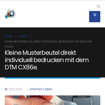
HOME
NEWS
KLEINE MUSTERBEUTEL DIREKT INDIVIDUELL BEDRUCKEN MIT DEM DTM
CX86E.
Kleine Musterbeutel direkt
individuell bedrucken mit dem
DTM CX86e.
31.01.2023
|
DTM Print CX86e