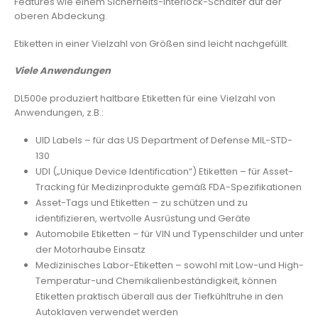
Features wie einem Sicherheits-Interlock-Schalter auf der
oberen Abdeckung.
Etiketten in einer Vielzahl von Größen sind leicht nachgefüllt.
Viele Anwendungen
DL500e produziert haltbare Etiketten für eine Vielzahl von
Anwendungen, z.B.:
UID Labels – für das US Department of Defense MIL-STD-
130
UDI („Unique Device Identification“) Etiketten – für Asset-
Tracking für Medizinprodukte gemäß FDA-Spezifikationen
Asset-Tags und Etiketten – zu schützen und zu
identifizieren, wertvolle Ausrüstung und Geräte
Automobile Etiketten – für VIN und Typenschilder und unter
der Motorhaube Einsatz
Medizinisches Labor-Etiketten – sowohl mit Low-und High-
Temperatur-und Chemikalienbeständigkeit, können
Etiketten praktisch überall aus der Tiefkühltruhe in den
Autoklaven verwendet werden