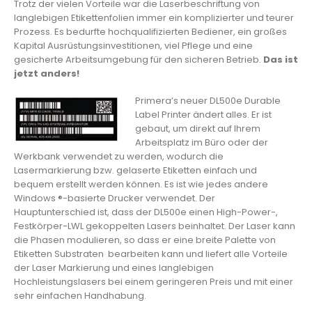
Trotz der vielen Vorteile war die Laserbeschriftung von
langlebigen Etikettenfolien immer ein komplizierter und teurer
Prozess. Es bedurfte hochqualifizierten Bediener, ein großes
Kapital Ausrüstungsinvestitionen, viel Pflege und eine
gesicherte Arbeitsumgebung für den sicheren Betrieb.
Das ist
jetzt anders!
Primera’s neuer DL500e Durable
Label Printer ändert alles. Er ist
gebaut, um direkt auf Ihrem
Arbeitsplatz im Büro oder der
Werkbank verwendet zu werden, wodurch die
Lasermarkierung bzw. gelaserte Etiketten einfach und
bequem erstellt werden können. Es ist wie jedes andere
Windows ®-basierte Drucker verwendet. Der
Hauptunterschied ist, dass der DL500e einen High-Power-,
Festkörper-LWL gekoppelten Lasers beinhaltet. Der Laser kann
die Phasen modulieren, so dass er eine breite Palette von
Etiketten Substraten bearbeiten kann und liefert alle Vorteile
der Laser Markierung und eines langlebigen
Hochleistungslasers bei einem geringeren Preis und mit einer
sehr einfachen Handhabung.