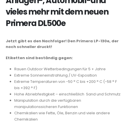
Anlagen-, Automobil-und
vieles mehr mit dem neuen
Primera DL500e
Jetzt gibt es den Nachfolger! Den Primera LP-130e, der
noch schneller druckt!
Etiketten sind beständig gegen:
Rauen Outdoor Wetterbedingungen für 5 + Jahre
Extreme Sonneneinstrahlung / UV-Exposition
Extreme Temperaturen von -50 ° C bis +200 ° C (-58 ° F
bis +392 ° F)
Hohe Abriebfestigkeit – einschließlich Sand und Schmutz
Manipulation durch die verfügbaren
manipulationssicheren Funktionen
Chemikalien wie Fette, Öle, Benzin und viele andere
Chemikalien