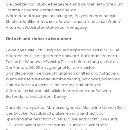
Die Etiketten auf DL500e hergestellt sind wurden entworfen, um
Ersatz für geätzte Metallplatten sowie
Wärmeübertragungseinrichtungen, Polyesterverbundfolie
Strichcodeetiketten zu sein. Sowohl „rauch“ und „rauchfreien“
Arten von Substraten stehen zur Verfügung.
Einfach und sicher zu bedienen
Keine spezielle Schulung des Bedienpersonals ist für DL500e
erforderlich. Die mitgelieferte Software BarTender Primera
Edition für Windows XP/Vista/7 ist im Lieferumfang enthalten.
Der Primera DL500e ist geeignet für die meisten
grundlegenden Kennzeichnungsvorschriften und Aufgaben.
Wenn eine fortlaufende Nummerierung, Barcodes, variablen
Daten oder ein Anschluss an externe Datenbanken
erforderlich ist, sind aktualisierte Versionen der Software
Bartender erhältlich über Karley.
Dank der kompakten Abmessungen der Maschine können Sie
den Drucker fast überall platzieren und sind nicht auf
Spezialräume beschränkt. Der DL500e entspricht CDRH und
IEC-Laser Sicherheitsstandards. Es umfasst Sicherheits-