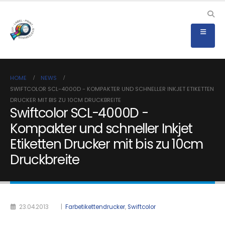
HOME
NEWS
SWIFTCOLOR SCL-4000D - KOMPAKTER UND SCHNELLER INKJET ETIKETTEN
DRUCKER MIT BIS ZU 10CM DRUCKBREITE
Swiftcolor SCL-4000D -
Kompakter und schneller Inkjet
Etiketten Drucker mit bis zu 10cm
Druckbreite
23.04.2013
|
Farbetikettendrucker
,
Swiftcolor