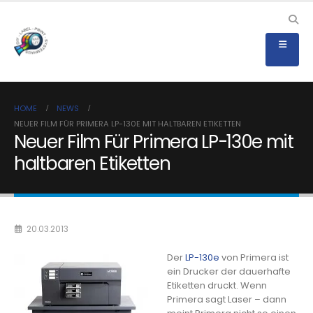
HOME
NEWS
NEUER FILM FÜR PRIMERA LP-130E MIT HALTBAREN ETIKETTEN
Neuer Film Für Primera LP-130e mit
haltbaren Etiketten
20.03.2013
Der
LP-130e
von Primera ist
ein Drucker der dauerhafte
Etiketten druckt. Wenn
Primera sagt Laser – dann