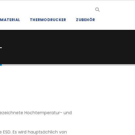
MATERIAL
THERMODRUCKER
ZUBEHÖR
T
usgezeichnete Hochtemperatur- und
ESD. Es wird hauptsächlich von