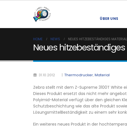
ÜBER UNS
HOME
NEWS
NEUES HITZEBESTÄNDIGES MATERIAL
Neues hitzebeständiges 
|
Thermodrucker
,
Material
31.10.2012
Zebra stellt mit dem Z-Supreme 3100T White ei
Dieses Produkt ersetzt das nicht mehr angebo
Polyimid-Material verfügt über den gleichen Kl
Schutzbeschichtung wie das alte Produkt sowie
LösungsmittelBeständigkeit zu einem sehr konk
Ein weiteres neues Produkt in der hochtemper