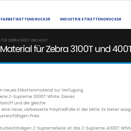
FARBETIKETTENDRUCKER
INDUSTRIE ETIKETTENDRUCKER
 FÜR ZEBRA 3100T UND 400T
Material für Zebra 3100T und 400
n neues Etikettenmaterial zur Verfügung.
tene Z-Supreme 3000T White. Dieses
ebstoff und die gleiche
 eine neue, verbesserte PolyimidFolie in der Mitte. Es bietet a
urrenzfähigen Preis.
aturbeständigen Z-SupremeSerie ist das Z-Supreme 4000T White 