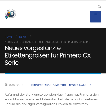
HOME
NEWS
NEUES VORGESTANZTE ETIKETTENGRÖSSEN FÜR PRIMERA CX SERIE
Neues vorgestanzte
Etikettengrößen für Primera CX
Serie
09.07.2012
|
Primera CX1200e
,
Material
,
Primera CX1000e
Aufgrund der stark ansteigenden Nachfrage hat Primera sich
entschlossen weiteres Material in die Liste mit auf zu nehmen
und so die ab Lager verfügbaren Größen zu erweitern.