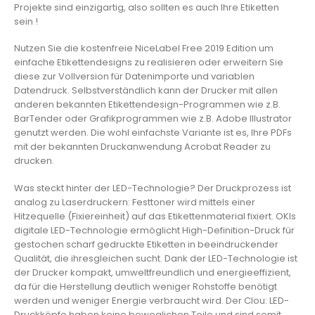
Projekte sind einzigartig, also sollten es auch Ihre Etiketten
sein !
Nutzen Sie die kostenfreie NiceLabel Free 2019 Edition um
einfache Etikettendesigns zu realisieren oder erweitern Sie
diese zur Vollversion für Datenimporte und variablen
Datendruck. Selbstverständlich kann der Drucker mit allen
anderen bekannten Etikettendesign-Programmen wie z.B.
BarTender oder Grafikprogrammen wie z.B. Adobe Illustrator
genutzt werden. Die wohl einfachste Variante ist es, Ihre PDFs
mit der bekannten Druckanwendung Acrobat Reader zu
drucken.
Was steckt hinter der LED-Technologie? Der Druckprozess ist
analog zu Laserdruckern: Festtoner wird mittels einer
Hitzequelle (Fixiereinheit) auf das Etikettenmaterial fixiert. OKIs
digitale LED-Technologie ermöglicht High-Definition-Druck für
gestochen scharf gedruckte Etiketten in beeindruckender
Qualität, die ihresgleichen sucht. Dank der LED-Technologie ist
der Drucker kompakt, umweltfreundlich und energieeffizient,
da für die Herstellung deutlich weniger Rohstoffe benötigt
werden und weniger Energie verbraucht wird. Der Clou: LED-
Druckköpfe haben keine beweglichen Teile und sind somit