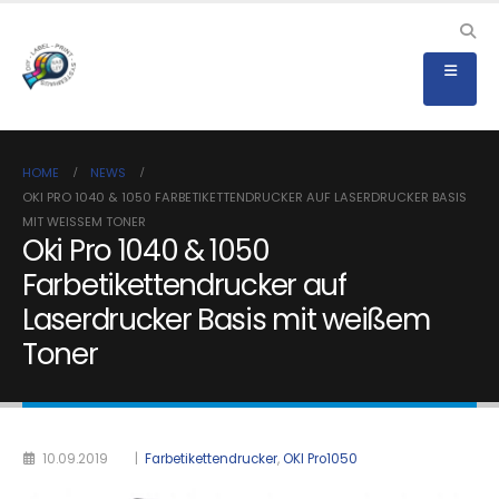
HOME
NEWS
OKI PRO 1040 & 1050 FARBETIKETTENDRUCKER AUF LASERDRUCKER BASIS
MIT WEISSEM TONER
Oki Pro 1040 & 1050
Farbetikettendrucker auf
Laserdrucker Basis mit weißem
Toner
10.09.2019
|
Farbetikettendrucker
,
OKI Pro1050