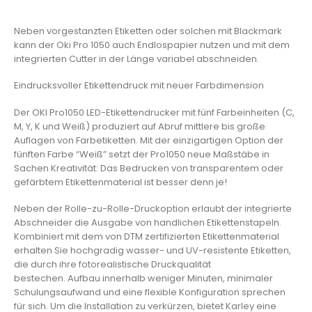
Neben vorgestanzten Etiketten oder solchen mit Blackmark
kann der Oki Pro 1050 auch Endlospapier nutzen und mit dem
integrierten Cutter in der Länge variabel abschneiden.
Eindrucksvoller Etikettendruck mit neuer Farbdimension
Der OKI Pro1050 LED-Etikettendrucker mit fünf Farbeinheiten (C,
M, Y, K und Weiß) produziert auf Abruf mittlere bis große
Auflagen von Farbetiketten. Mit der einzigartigen Option der
fünften Farbe “Weiß” setzt der Pro1050 neue Maßstäbe in
Sachen Kreativität: Das Bedrucken von transparentem oder
gefärbtem Etikettenmaterial ist besser denn je!
Neben der Rolle-zu-Rolle-Druckoption erlaubt der integrierte
Abschneider die Ausgabe von handlichen Etikettenstapeln.
Kombiniert mit dem von DTM zertifizierten Etikettenmaterial
erhalten Sie hochgradig wasser- und UV-resistente Etiketten,
die durch ihre fotorealistische Druckqualität
bestechen. Aufbau innerhalb weniger Minuten, minimaler
Schulungsaufwand und eine flexible Konfiguration sprechen
für sich. Um die Installation zu verkürzen, bietet Karley eine