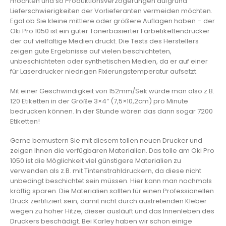
möchten und so Produktionsverzögerungen aufgrund
Lieferschwierigkeiten der Vorlieferanten vermeiden möchten.
Egal ob Sie kleine mittlere oder größere Auflagen haben – der
Oki Pro 1050 ist ein guter Tonerbasierter Farbetikettendrucker
der auf vielfältige Medien druckt. Die Tests des Herstellers
zeigen gute Ergebnisse auf vielen beschichteten,
unbeschichteten oder synthetischen Medien, da er auf einer
für Laserdrucker niedrigen Fixierungstemperatur aufsetzt.
Mit einer Geschwindigkeit von 152mm/Sek würde man also z.B.
120 Etiketten in der Größe 3×4″ (7,5×10,2cm) pro Minute
bedrucken können. In der Stunde wären das dann sogar 7200
Etiketten!
Gerne bemustern Sie mit diesem tollen neuen Drucker und
zeigen Ihnen die verfügbaren Materialien. Das tolle am Oki Pro
1050 ist die Möglichkeit viel günstigere Materialien zu
verwenden als z.B. mit Tintenstrahldruckern, da diese nicht
unbedingt beschichtet sein müssen. Hier kann man nochmals
kräftig sparen. Die Materialien sollten für einen Professionellen
Druck zertifiziert sein, damit nicht durch austretenden Kleber
wegen zu hoher Hitze, dieser ausläuft und das Innenleben des
Druckers beschädigt. Bei Karley haben wir schon einige