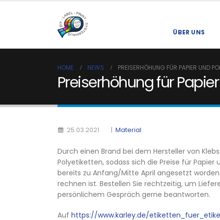
ÜBER UNS
HOME
NEWS
PREISERHÖHUNG FÜR PAPIER UND PO
Preiserhöhung für Papier 
|
Material
25.03.2021
Durch einen Brand bei dem Hersteller von Kleb
Polyetiketten, sodass sich die Preise für Papie
bereits zu Anfang/Mitte April angesetzt worde
rechnen ist. Bestellen Sie rechtzeitig, um Lief
persönlichem Gespräch gerne beantworten.
Auf
https://www.karley.de/etiketten_fuer_etik