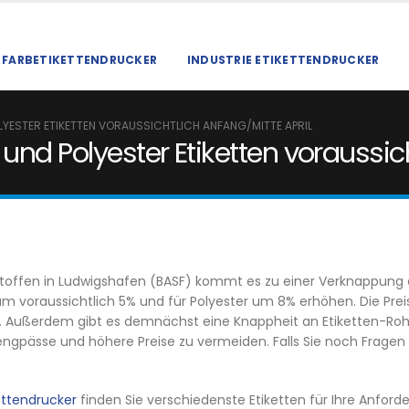
FARBETIKETTENDRUCKER
INDUSTRIE ETIKETTENDRUCKER
LYESTER ETIKETTEN VORAUSSICHTLICH ANFANG/MITTE APRIL
und Polyester Etiketten voraussic
stoffen in Ludwigshafen (BASF) kommt es zu einer Verknappung d
r um voraussichtlich 5% und für Polyester um 8% erhöhen. Die Prei
n. Außerdem gibt es demnächst eine Knappheit an Etiketten-Rohm
erengpässe und höhere Preise zu vermeiden. Falls Sie noch Frage
ettendrucker
finden Sie verschiedenste Etiketten für Ihre Anford