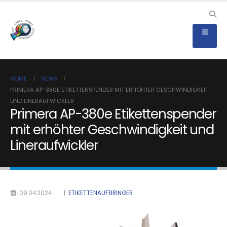
HOME
NEWS
PRIMERA AP-380E ETIKETTENSPENDER MIT ERHÖHTER GESCHWINDIGKEIT
UND LINERAUFWICKLER
Primera AP-380e Etikettenspender
mit erhöhter Geschwindigkeit und
Lineraufwickler
09.04.2024
|
ETIKETTENAUFBRINGER