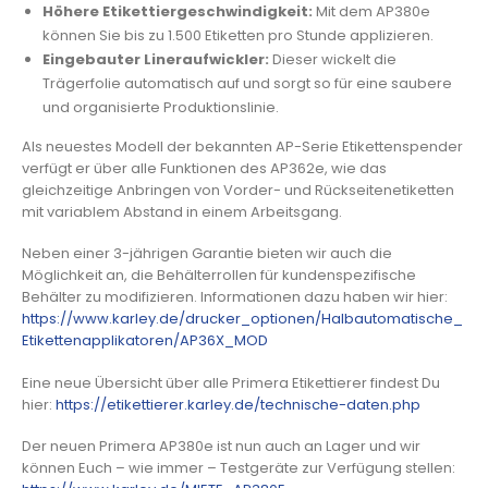
Höhere Etikettiergeschwindigkeit:
Mit dem AP380e
können Sie bis zu 1.500 Etiketten pro Stunde applizieren.
Eingebauter Lineraufwickler:
Dieser wickelt die
Trägerfolie automatisch auf und sorgt so für eine saubere
und organisierte Produktionslinie.
Als neuestes Modell der bekannten AP-Serie Etikettenspender
verfügt er über alle Funktionen des AP362e, wie das
gleichzeitige Anbringen von Vorder- und Rückseitenetiketten
mit variablem Abstand in einem Arbeitsgang.
Neben einer 3-jährigen Garantie bieten wir auch die
Möglichkeit an, die Behälterrollen für kundenspezifische
Behälter zu modifizieren. Informationen dazu haben wir hier:
https://www.karley.de/drucker_optionen/Halbautomatische_
Etikettenapplikatoren/AP36X_MOD
Eine neue Übersicht über alle Primera Etikettierer findest Du
hier:
https://etikettierer.karley.de/technische-daten.php
Der neuen Primera AP380e ist nun auch an Lager und wir
können Euch – wie immer – Testgeräte zur Verfügung stellen: