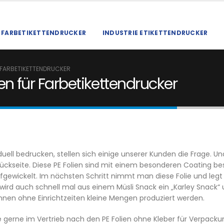
FARBETIKETTENDRUCKER
INDUSTRIE ETIKETTENDRUCKER
FARBETIKETTENDRUCKER
n für Farbetikettendrucker
duell bedrucken, stellen sich einige unserer Kunden die Frage. U
 Rückseite. Diese PE Folien sind mit einem besonderen Coating 
gewickelt. Im nächsten Schritt nimmt man diese Folie und legt 
 wird auch schnell mal aus einem Müsli Snack ein „Karley Snack“
nnen ohne Einrichtzeiten kleine Mengen produziert werden.
ie gerne im Vertrieb nach den PE Folien ohne Kleber für Verpacku