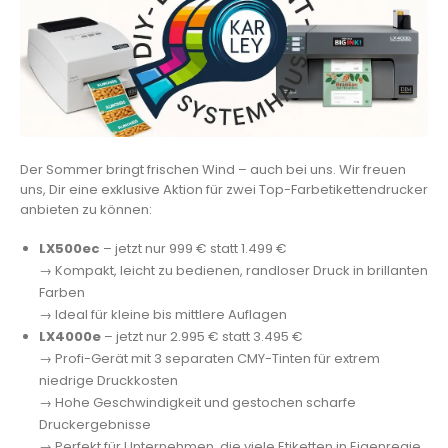
Der Sommer bringt frischen Wind – auch bei uns. Wir freuen
uns, Dir eine exklusive Aktion für zwei Top-Farbetikettendrucker
anbieten zu können:
LX500ec
– jetzt nur 999 € statt 1.499 €
→ Kompakt, leicht zu bedienen, randloser Druck in brillanten
Farben
→ Ideal für kleine bis mittlere Auflagen
LX4000e
– jetzt nur 2.995 € statt 3.495 €
→ Profi-Gerät mit 3 separaten CMY-Tinten für extrem
niedrige Druckkosten
→ Hohe Geschwindigkeit und gestochen scharfe
Druckergebnisse
→ Perfekt für Unternehmen, die viele Etiketten in Eigenregie