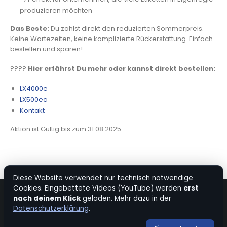
produzieren möchten
Das Beste:
Du zahlst direkt den reduzierten Sommerpreis.
Keine Wartezeiten, keine komplizierte Rückerstattung. Einfach
bestellen und sparen!
????
Hier erfährst Du mehr oder kannst direkt bestellen:
LX4000e
LX500ec
Kontakt
Aktion ist Gültig bis zum 31.08.2025
Diese Website verwendet nur technisch notwendige
Cookies. Eingebettete Videos (YouTube) werden
erst
nach deinem Klick
geladen. Mehr dazu in der
© Copyright 2026. All Rights Reserved.
Datenschutzerklärung
.
Kontakt
|
Impressum
|
Datenschutz
|
Bevorzugte Quelle bei Google