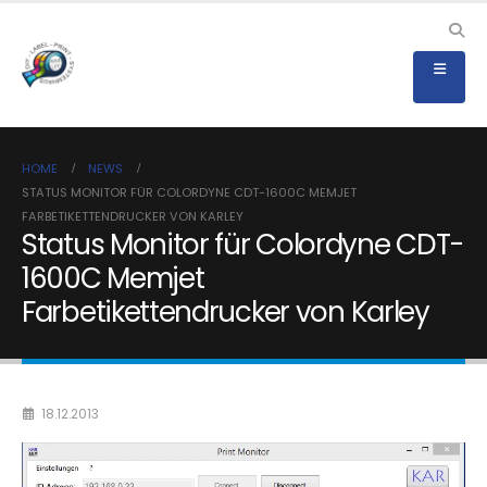
HOME
NEWS
STATUS MONITOR FÜR COLORDYNE CDT-1600C MEMJET
FARBETIKETTENDRUCKER VON KARLEY
Status Monitor für Colordyne CDT-
1600C Memjet
Farbetikettendrucker von Karley
18.12.2013