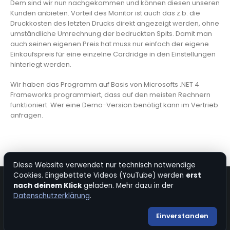
Dem sind wir nun nachgekommen und können diesen unseren
Kunden anbieten. Vorteil des Monitor ist auch das z.b. die
Druckkosten des letzten Drucks direkt angezeigt werden, ohne
umständliche Umrechnung der bedruckten Spits. Damit man
auch seinen eigenen Preis hat muss nur einfach der eigene
Einkaufspreis für eine einzelne Cardridge in den Einstellungen
hinterlegt werden.
Wir haben das Programm auf Basis von Microsofts .NET 4
Frameworks programmiert, dass auf den meisten Rechnern
funktioniert. Wer eine Demo-Version benötigt kann im Vertrieb
anfragen.
Diese Website verwendet nur technisch notwendige
Cookies. Eingebettete Videos (YouTube) werden
erst
nach deinem Klick
geladen. Mehr dazu in der
© Copyright 2026. All Rights Reserved.
Datenschutzerklärung
.
Kontakt
|
Impressum
|
Datenschutz
|
Bevorzugte Quelle bei Google
Einverstanden