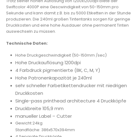
Trotz seiner hohen Auflösung von 1200x1200dpi biete der
Swiftcolor 4000P eine Gescwindigkeit von 50-150mm pro
Sekunde und kann damit z.B. bis zu 5000 Etiketten in der Stunde
produzieren. Die 240ml großen Tintentanks sorgen für geringe
Druckkosten und eine hohe Ausdauer ohne permanent Tinten
auswechseln zu müssen.
Technische Daten:
Hohe Druckgeschwindigkeit (50-150mm /sec)
Hohe Druckauflösung 1200dpi
4 Farbdruck pigmentierte (BK, C, M, Y)
Hohe Patronenkapazität je 240ml
sehr schneller Farbetikettendrucker mit niedrigen
Druckkosten
Single-pass printhead architecture 4 Druckköpfe
Druckbreite 105,9 mm
manueller Label – Cutter
Gewicht 24kg
Standfläche: 386x570x394mm
4 Separate Druckköpfe