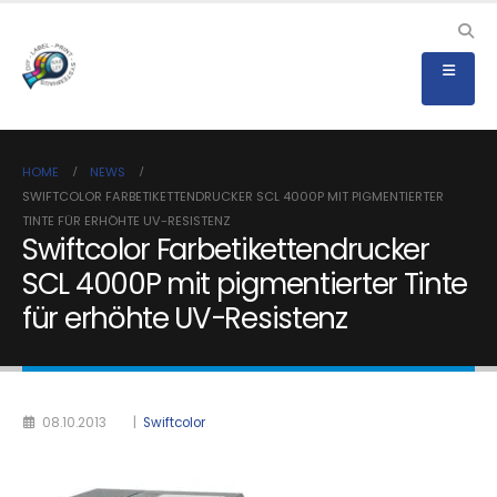
HOME
NEWS
SWIFTCOLOR FARBETIKETTENDRUCKER SCL 4000P MIT PIGMENTIERTER
TINTE FÜR ERHÖHTE UV-RESISTENZ
Swiftcolor Farbetikettendrucker
SCL 4000P mit pigmentierter Tinte
für erhöhte UV-Resistenz
08.10.2013
|
Swiftcolor