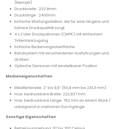
(Memjet)
Druckbreite : 222.8mm
Drucklänge : 2400mm
Einfache Wartungsstation, die für eine längere und
höhere Druckqualität sorgt
4 x 2 Liter Druckpatronen (CMYK) mit einfachem
Tintentankzugang
Einfache Bedienungsoberfläche
Bandsystem mit verschiedenen Ausführungen und
Größen
Optische Sensoren mit einstellbarer Position
Medieneigenschaften
Etikettenbreite: 2″ bis 9,5″ (50,8 mm bis 241,3 mm)
max. bedruckbare Breite: 222,837 mm
max. bedruckbare Länge: 762 mm an einem Stück /
unbegrenzt in mehreren Durchgänge
Sonstige Eigenschaften
Betriebsumgebung: 5° bis 35° Celsius