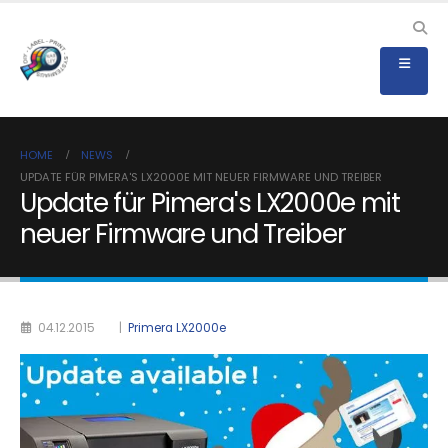
HOME
NEWS
UPDATE FÜR PIMERA'S LX2000E MIT NEUER FIRMWARE UND TREIBER
Update für Pimera's LX2000e mit
neuer Firmware und Treiber
04.12.2015
|
Primera LX2000e