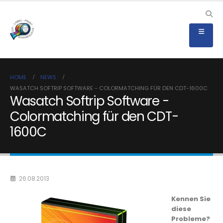
HOME
NEWS
WASATCH SOFTRIP SOFTWARE - COLORMATCHING FÜR DEN CDT-1600C
Wasatch Softrip Software -
Colormatching für den CDT-
1600C
26.08.2013
Kennen Sie
diese
Probleme?