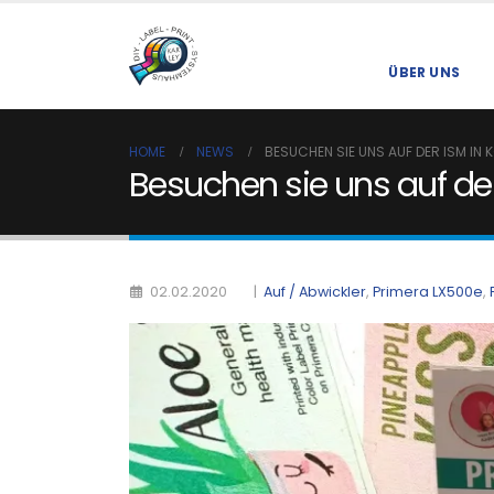
ÜBER UNS
HOME
NEWS
BESUCHEN SIE UNS AUF DER ISM IN K
Besuchen sie uns auf der
|
Auf / Abwickler
,
Primera LX500e
,
02.02.2020