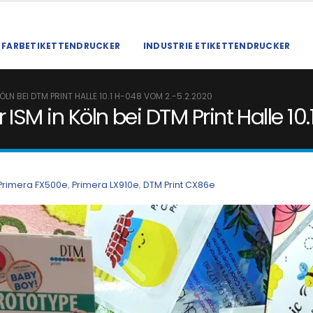
FARBETIKETTENDRUCKER
INDUSTRIE ETIKETTENDRUCKER
ÖLN BEI DTM PRINT HALLE 10.1 H-048 VOM 2.-5.2.2020
 ISM in Köln bei DTM Print Halle 1
Primera FX500e
,
Primera LX910e
,
DTM Print CX86e