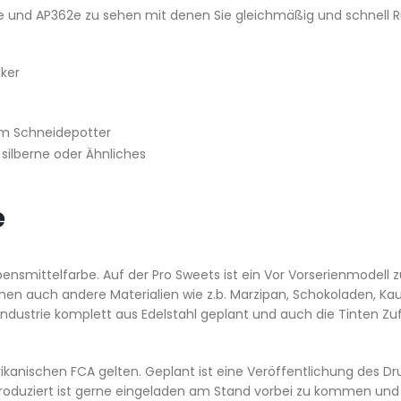
0e und AP362e zu sehen mit denen Sie gleichmäßig und schnell
cker
tem Schneidepotter
 silberne oder Ähnliches
e
ebensmittelfarbe. Auf der Pro Sweets ist ein Vor Vorserienmodel
en auch andere Materialien wie z.b. Marzipan, Schokoladen, Ka
 Industrie komplett aus Edelstahl geplant und auch die Tinten 
rikanischen FCA gelten. Geplant ist eine Veröffentlichung des D
roduziert ist gerne eingeladen am Stand vorbei zu kommen und m