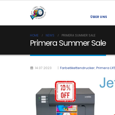
ÜBER UNS
HOME
NEWS
PRIMERA SUMMER SALE
Primera Summer Sale
|
Farbetikettendrucker
,
Primera LX
14.07.2023