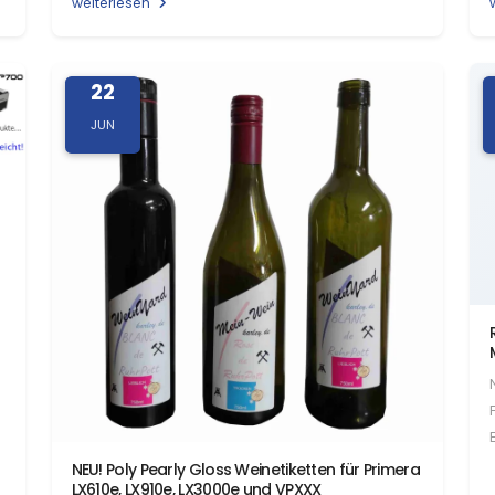
weiterlesen
22
JUN
NEU! Poly Pearly Gloss Weinetiketten für Primera
LX610e, LX910e, LX3000e und VPXXX