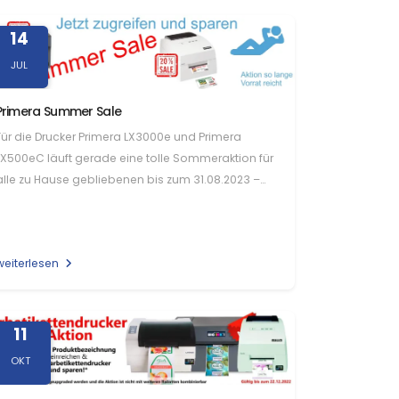
14
JUL
Primera Summer Sale
Für die Drucker Primera LX3000e und Primera
LX500eC läuft gerade eine tolle Sommeraktion für
alle zu Hause gebliebenen bis zum 31.08.2023 –
bzw. so lange der…
weiterlesen
11
OKT