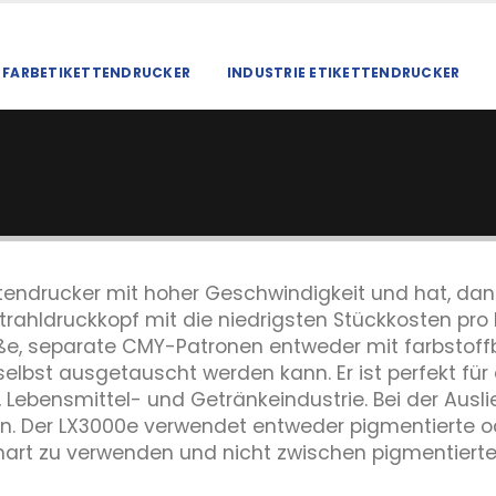
FARBETIKETTENDRUCKER
INDUSTRIE ETIKETTENDRUCKER
ettendrucker mit hoher Geschwindigkeit und hat, da
ldruckkopf mit die niedrigsten Stückkosten pro Eti
ße, separate CMY-Patronen entweder mit farbstoffb
bst ausgetauscht werden kann. Er ist perfekt für ei
 Lebensmittel- und Getränkeindustrie. Bei der Ausl
n. Der LX3000e verwendet entweder pigmentierte ode
enart zu verwenden und nicht zwischen pigmentierte