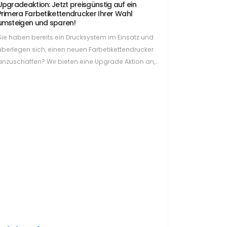
Upgradeaktion: Jetzt preisgünstig auf ein
Primera Farbetikettendrucker Ihrer Wahl
umsteigen und sparen!
Sie haben bereits ein Drucksystem im Einsatz und
überlegen sich, einen neuen Farbetikettendrucker
anzuschaffen? Wir bieten eine Upgrade Aktion an,
bei der Sie…