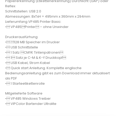
Papiererkennung (Etikettenerkennung) Durchlicht (GAP) oder
Reflex
Schnittstellen: USB 2.0
Abmessungen: BxTxH = 495mm x 360mm x 294mm
Lieferumfang VP485 Printer Basic:
• VP485Printer – ohne Unwinder
Druckerausfürhung:
• 128 MB Speicher im Drucker
• USB Schnittstelle
• 1 Satz CMYK Tintenpatronen
• 1 Satz je C-M & K-Y Druckkopf
• USB Kabel, Strom Kabel
• Quick start Anleitung. Komplette englische
Bedienungsanleitung gibt es zum Download immer aktualisert
als PDF
• 1 Starteetikettenrolle
Mitgelieferte Software
• VP485 Windows Treiber
• VIPColor Bartender Ultralite