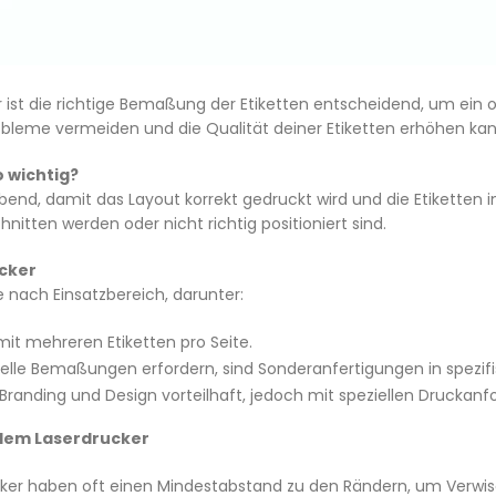
ist die richtige Bemaßung der Etiketten entscheidend, um ein o
obleme vermeiden und die Qualität deiner Etiketten erhöhen kan
o wichtig?
ebend, damit das Layout korrekt gedruckt wird und die Etiketten 
itten werden oder nicht richtig positioniert sind.
ucker
e nach Einsatzbereich, darunter:
mit mehreren Etiketten pro Seite.
iduelle Bemaßungen erfordern, sind Sonderanfertigungen in spez
 Branding und Design vorteilhaft, jedoch mit speziellen Druckan
t dem Laserdrucker
cker haben oft einen Mindestabstand zu den Rändern, um Verwi