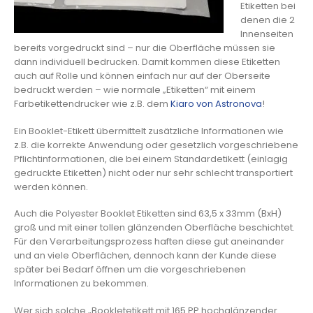
Etiketten bei
denen die 2
Innenseiten
bereits vorgedruckt sind – nur die Oberfläche müssen sie
dann individuell bedrucken. Damit kommen diese Etiketten
auch auf Rolle und können einfach nur auf der Oberseite
bedruckt werden – wie normale „Etiketten“ mit einem
Farbetikettendrucker wie z.B. dem
Kiaro von Astronova
!
Ein Booklet-Etikett übermittelt zusätzliche Informationen wie
z.B. die korrekte Anwendung oder gesetzlich vorgeschriebene
Pflichtinformationen, die bei einem Standardetikett (einlagig
gedruckte Etiketten) nicht oder nur sehr schlecht transportiert
werden können.
Auch die Polyester Booklet Etiketten sind 63,5 x 33mm (BxH)
groß und mit einer tollen glänzenden Oberfläche beschichtet.
Für den Verarbeitungsprozess haften diese gut aneinander
und an viele Oberflächen, dennoch kann der Kunde diese
später bei Bedarf öffnen um die vorgeschriebenen
Informationen zu bekommen.
Wer sich solche „Bookletetikett mit 165 PP hochglänzender