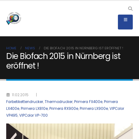
HOME
NEWS
DIE BIOFACH 2015 IN NÜRNBERG IST ERÖFFNET !
Die Biofach 2015 in Nürnberg ist
eröffnet !
11.02.2015
|
Farbetikettendrucker
,
Thermodrucker
,
Primera FX400e
,
Primera
LX400e
,
Primera LX810e
,
Primera RX900e
,
Primera LX900e
,
VIPColor
VP495
,
VIPColor VP-700