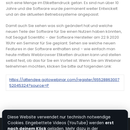
sich eine Menge im Etikettendruck getan. Es sind nun über 10
Jahre und die Software wurde permanent weiter Entwickelt
und an die aktuellen Betriebssysteme angepasst.
Damit auch Sie sehen was sich geändert hat und welche
neuen Teile der Software für Sie einen Nutzen haben könnten,
hat Seagull Scientific – der Software Hersteller am 22.9.2020
16Uhr ein Seminar für Sie geplant. Sehen sie welche neuen
Features in der Software enthalten sind – wie einfach man
heute mittels Webbrowser Etiketten drucken kann und stellen
selbst fest, ob das für Sie ein Vorteil ist. Wenn Sie am Webinar
teilnehmen möchten, klicken Sie bitte auf folgenden Link:
https://attendee.gotowebinar.com/register/65528863007
52045324?source=P
Diese Website verwendet nur technisch notwendige
Cookies. Eingebettete Videos (YouTube) werden
erst
nach deinem Klick
geladen. Mehr dazu in der
© Copyright 2026. All Rights Reserved.