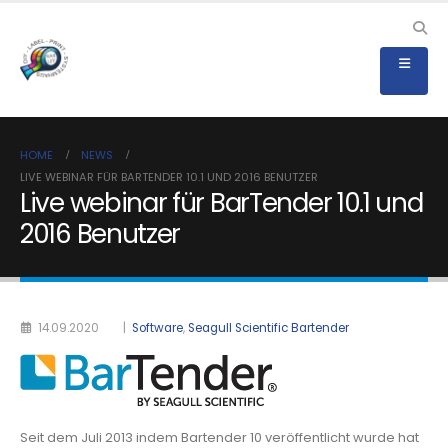
HOME
NEWS
LIVE WEBINAR FÜR BARTENDER 10.1 UND 2016 BENUTZER
Live webinar für BarTender 10.1 und
2016 Benutzer
14.09.2020
|
Software
,
Seagull Scientific Bartender
Seit dem Juli 2013 indem Bartender 10 veröffentlicht wurde hat