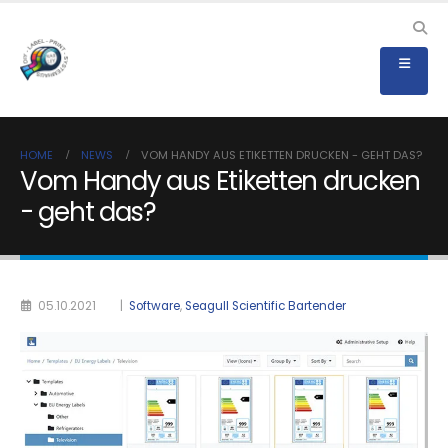
HOME
NEWS
VOM HANDY AUS ETIKETTEN DRUCKEN - GEHT DAS?
Vom Handy aus Etiketten drucken
- geht das?
05.10.2021
|
Software
,
Seagull Scientific Bartender