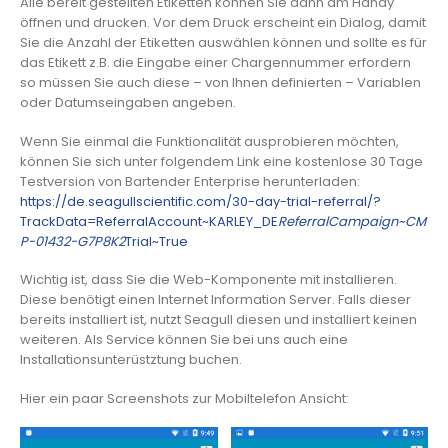
Alle bereit gestellten Etiketten können Sie dann am Handy
öffnen und drucken. Vor dem Druck erscheint ein Dialog, damit
Sie die Anzahl der Etiketten auswählen können und sollte es für
das Etikett z.B. die Eingabe einer Chargennummer erfordern
so müssen Sie auch diese – von Ihnen definierten – Variablen
oder Datumseingaben angeben.
Wenn Sie einmal die Funktionalität ausprobieren möchten,
können Sie sich unter folgendem Link eine kostenlose 30 Tage
Testversion von Bartender Enterprise herunterladen:
https://de.seagullscientific.com/30-day-trial-referral/?
TrackData=ReferralAccount~KARLEY_DE
ReferralCampaign~CM
P-01432-G7P8K2
Trial~True
Wichtig ist, dass Sie die Web-Komponente mit installieren.
Diese benötigt einen Internet Information Server. Falls dieser
bereits installiert ist, nutzt Seagull diesen und installiert keinen
weiteren. Als Service können Sie bei uns auch eine
Installationsunterüstztung buchen.
Hier ein paar Screenshots zur Mobiltelefon Ansicht: