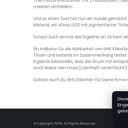
Thermotransferdrucker mit 2 Farbbändern. Diese
meisten Umfeldern.
Und so einen Test hat nun ein Kunde gemacht 
Material, ein Afinia L502 mit pigmentierter Ti
Schaut Euch einmal das Ergebnis an. Es kann ein
Ein Indikator für die Haltbarkeit von GHS Etik
Tinten und Material im Zusammenhang testet u
Ergebnis beschreibt, dass der Druck mit entsp
noch lesbar sein muss.(Laienhaft vereinfacht!) 
Solltest auch Du GHS Etiketten für Deine Firma
Dies
Eing
gela
© Copyright 2026. All Rights Reserved.