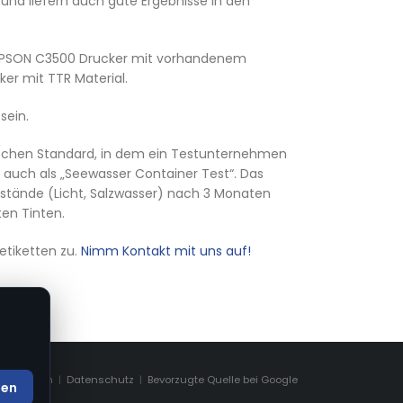
und liefern auch gute Ergebnisse in den
n EPSON C3500 Drucker mit vorhandenem
er mit TTR Material.
sein.
ritischen Standard, in dem ein Testunternehmen
auch als „Seewasser Container Test“. Das
mstände (Licht, Salzwasser) nach 3 Monaten
ten Tinten.
etiketten zu.
Nimm Kontakt mit uns auf!
Impressum
|
Datenschutz
|
Bevorzugte Quelle bei Google
den