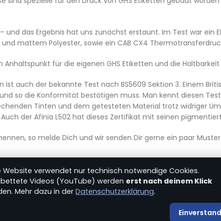
 sind spezielle für den Druck von GHS Etiketten gebaut worden 
– und das Ergebnis hat uns zunächst erstaunt. Im Test war ei
nte und mattem Polyester, sowie ein CAB CX4 Thermotransferdruck
 Anhaltspunkt für die eigenen GHS Etiketten und die Haltbarkeit 
etten ist auch der bekannte Test nach BS5609 Sektion 3. Einem B
nd so die Konformität bestätigen muss. Man kennt diesen Test 
rechenden Tinten und dem getesteten Material trotz widriger U
Auch der Afinia L502 hat dieses Zertifikat mit seinen pigmentier
 nennen, so melde Dich und wir senden Dir gerne ein paar Muster
e Website verwendet nur technisch notwendige Cookies.
ebettete Videos (YouTube) werden
erst nach deinem Klick
den. Mehr dazu in der
Datenschutzerklärung
.
Kontakt
|
Einverstan