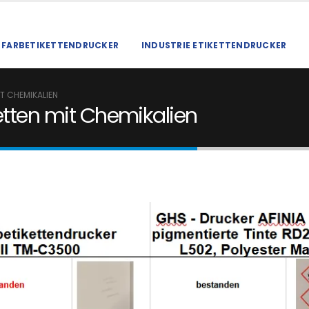
FARBETIKETTENDRUCKER
INDUSTRIE ETIKETTENDRUCKER
T CHEMIKALIEN
etten mit Chemikalien