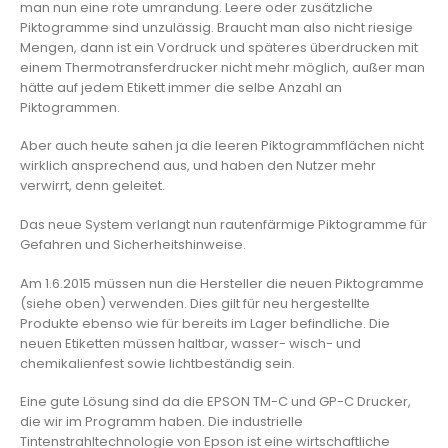
man nun eine rote umrandung. Leere oder zusätzliche
Piktogramme sind unzulässig. Braucht man also nicht riesige
Mengen, dann ist ein Vordruck und späteres überdrucken mit
einem Thermotransferdrucker nicht mehr möglich, außer man
hätte auf jedem Etikett immer die selbe Anzahl an
Piktogrammen.
Aber auch heute sahen ja die leeren Piktogrammflächen nicht
wirklich ansprechend aus, und haben den Nutzer mehr
verwirrt, denn geleitet.
Das neue System verlangt nun rautenfärmige Piktogramme für
Gefahren und Sicherheitshinweise.
Am 1.6.2015 müssen nun die Hersteller die neuen Piktogramme
(siehe oben) verwenden. Dies gilt für neu hergestellte
Produkte ebenso wie für bereits im Lager befindliche. Die
neuen Etiketten müssen haltbar, wasser- wisch- und
chemikalienfest sowie lichtbeständig sein.
Eine gute Lösung sind da die EPSON TM-C und GP-C Drucker,
die wir im Programm haben. Die industrielle
Tintenstrahltechnologie von Epson ist eine wirtschaftliche