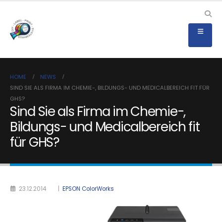
HOME
NEWS
SIND SIE ALS FIRMA IM CHEMIE-, BILDUNGS- UND MEDICALBEREICH FIT FÜR
GHS?
Sind Sie als Firma im Chemie-,
Bildungs- und Medicalbereich fit
für GHS?
23.12.2014
|
EPSON ColorWorks