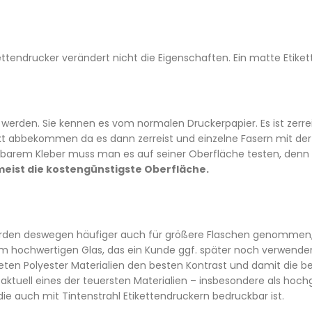
tendrucker verändert nicht die Eigenschaften. Ein matte Etikett
n werden. Sie kennen es vom normalen Druckerpapier. Es ist zerr
 abbekommen da es dann zerreist und einzelne Fasern mit der 
ösbarem Kleber muss man es auf seiner Oberfläche testen, denn 
 meist die kostengünstigste Oberfläche.
 werden deswegen häufiger auch für größere Flaschen genommen,
em hochwertigen Glas, das ein Kunde ggf. später noch verwende
ten Polyester Materialien den besten Kontrast und damit die bes
aktuell eines der teuersten Materialien – insbesondere als hoch
, die auch mit Tintenstrahl Etikettendruckern bedruckbar ist.