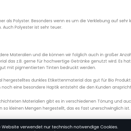
ünner als Polyster. Besonders wenn es um die Verklebung auf sehr
 Auch Polyester ist sehr teuer.
re Materalien und die können wir folglich auch in großer Anzah
erial das z.B. gerne für hochwertige Getränke genutzt wird. Es hat
r gut mit pigmentierten Tinten bedruckt werden.
ial hergestelltes dunkles Etikettenmaterial das gut für Bio Prod
auch noch eine besondere Haptik entsteht die den Kunden ansprich
hichteten Materialien gibt es in verschiedenen Tönung und auch
in so kleinen Mengen hergestellt, das es fast unerschwinglich ist. 
e Website verwendet nur technisch notwendige Cookies.