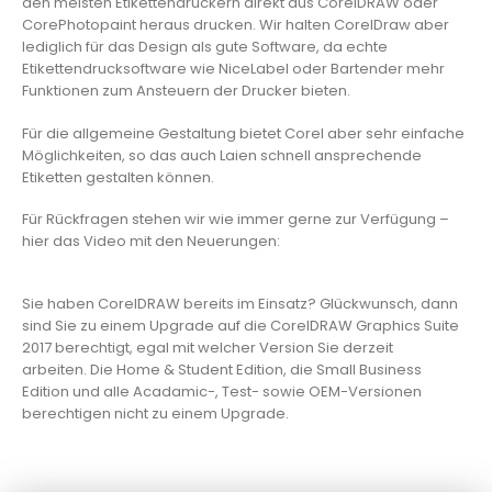
den meisten Etikettendruckern direkt aus CorelDRAW oder
CorePhotopaint heraus drucken. Wir halten CorelDraw aber
lediglich für das Design als gute Software, da echte
Etikettendrucksoftware wie NiceLabel oder Bartender mehr
Funktionen zum Ansteuern der Drucker bieten.
Für die allgemeine Gestaltung bietet Corel aber sehr einfache
Möglichkeiten, so das auch Laien schnell ansprechende
Etiketten gestalten können.
Für Rückfragen stehen wir wie immer gerne zur Verfügung –
hier das Video mit den Neuerungen:
Video laden
YouTube wird erst beim Klick geladen
Sie haben CorelDRAW bereits im Einsatz? Glückwunsch, dann
sind Sie zu einem Upgrade auf die CorelDRAW Graphics Suite
2017 berechtigt, egal mit welcher Version Sie derzeit
arbeiten. Die Home & Student Edition, die Small Business
Edition und alle Acadamic-, Test- sowie OEM-Versionen
berechtigen nicht zu einem Upgrade.